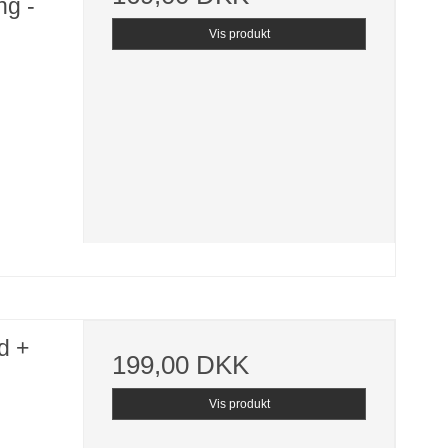
ng -
Vis produkt
d +
199,00 DKK
Vis produkt