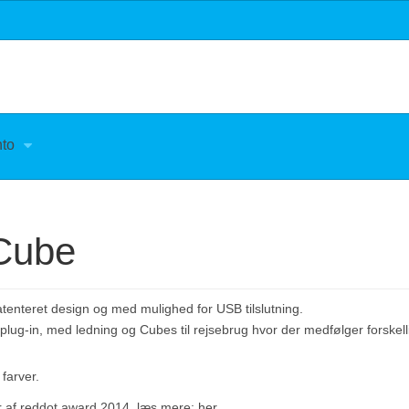
nto
Cube
atenteret design og med mulighed for USB tilslutning.
lug-in, med ledning og Cubes til rejsebrug hvor der medfølger forskellig
 farver.
 af reddot award 2014, læs mere:
her