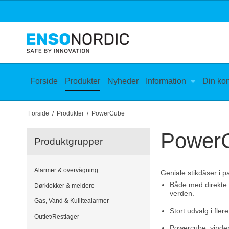
Forside
Produkter
Nyheder
Information
Din ko
Forside
/
Produkter
/
PowerCube
Power
Produktgrupper
Alarmer & overvågning
Geniale stikdåser i p
Både med direkte p
Dørklokker & meldere
verden.
Gas, Vand & Kuliltealarmer
Stort udvalg i flere
Outlet/Restlager
Powercube, vinder