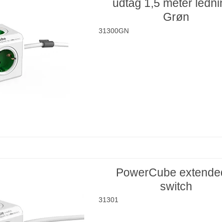
udtag 1,5 meter ledni
Grøn
31300GN
PowerCube extende
switch
31301