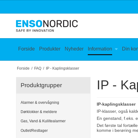
Forside
Produkter
Nyheder
Information
Din ko
Forside
/
FAQ
/
IP - Kaplingsklasser
IP - Ka
Produktgrupper
Alarmer & overvågning
IP-kaplingsklasser
IP-klasser, også kal
Dørklokker & meldere
En genstand, f.eks.
Gas, Vand & Kuliltealarmer
Det første tal fortæ
komme i berøring m
Outlet/Restlager