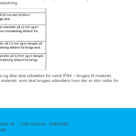
betydning.
 og ikke skal udsættes for vand IP44 – bruges til materiel,
materiel, som skal bruges udendørs hvor der er stor risiko for
oliba.dk
CVR-nummer
:
10903688
map