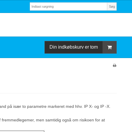
Søg
Din indkøbskurv er tom
tand på især to parametre markeret med hhv. IP X- og IP -X.
af fremmedlegemer, men samtidig også om risikoen for at