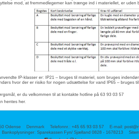
ttelse mod, at fremmedlegemer kan trænge ind i materiellet, er uden 
nvendte IP-klasser er: IP21 – bruges til materiel, som bruges indendørs
ørs hvor der er risiko for nogen udsættelse for vand IP65 – bruges til 
ørgsmål, er du velkommen til at kontakte hotline på 63 93 03 57
kan hentes
her
.
50 Odense
Denmark
Telefonnr.
:
+45 65 93 03 57
E-mail
:
post@r
Bankoplysninger
:
Sparekassen Fyn/ Sjælland 0828 - 1678213
Site