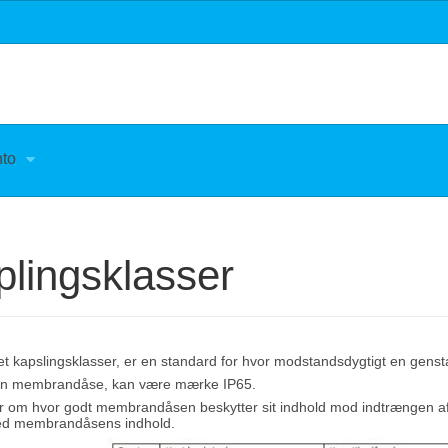
nto
plingsklasser
det kapslingsklasser, er en standard for hvor modstandsdygtigt en gens
 en membrandåse, kan være mærke IP65.
ller om hvor godt membrandåsen beskytter sit indhold mod indtrængen 
ed membrandåsens indhold.