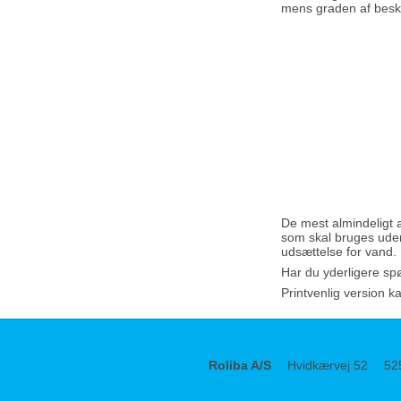
mens graden af besky
De mest almindeligt a
som skal bruges udend
udsættelse for vand.
Har du yderligere sp
Printvenlig version 
Roliba A/S
Hvidkærvej 52
52