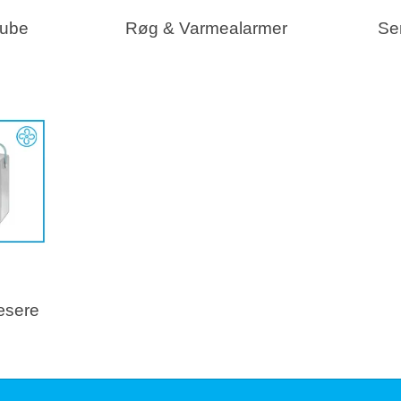
ube
Røg & Varmealarmer
Se
æsere