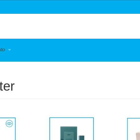
nto
ter