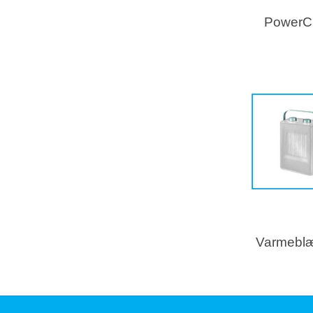
PowerC
Varmebl